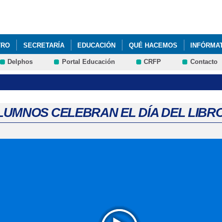
Pasar al
contenido
principal
TRO
SECRETARÍA
EDUCACIÓN
QUÉ HACEMOS
INFÓRMA
Delphos
Portal Educación
CRFP
Contacto
 GENERAL ANUAL 2025-2026
LUMNOS CELEBRAN EL DÍA DEL LIBRO