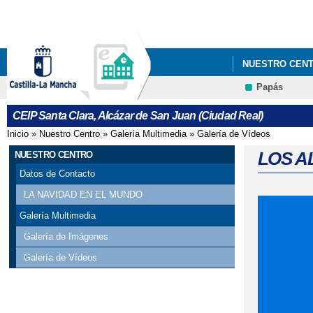
NUESTRO CEN
Papás
PROGRAMACIÓN
CEIP Santa Clara, Alcázar de San Juan (Ciudad Real)
Inicio
»
Nuestro Centro
»
Galería Multimedia
»
Galería de Vídeos
Se encuentra usted aquí
LOS A
NUESTRO CENTRO
Datos de Contacto
LA NAVIDAD EN EL MUNDO
Galería Multimedia
Galería de Imágenes
Galería de Vídeos